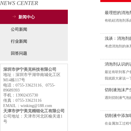
NEWS CENTER
最理想的消泡
新闻中心
有机硅消泡剂系
公司新闻
浅谈：消泡剂
行业新闻
考虑消泡剂的体
回答问题
消泡剂认识的
深圳市伊宁美克科技有限公司
最近有听到客户
地址：深圳市平湖华南城化工区
我就跟大家说一
M14栋117号
电话：0755-33623116、0755-
切削液泡沫产
89689393
手机：13902435730
遇到切削液气泡
传真：0755-33623116
EMAIL：winking@188.com
天津市伊宁美克精细化工有限公司
切削液中添加
公司地址：天津市河北区榆关道1
号
在金属加工过程