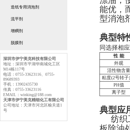
漂油，
造纸专用消泡剂
能优，
型
消泡
流平剂
增稠剂
典型特
脱膜剂
同选择相应
性 能
深圳市伊宁美克科技有限公司
外观
地址：深圳市平湖华南城化工区
M14栋117号
活性物
含
电话：0755-33623116、0755-
粘度
(2
号转子
89689393
手机：13902435730
PH
值
传真：0755-33623116
离子
型
EMAIL：winking@188.com
天津市伊宁美克精细化工有限公司
公司地址：天津市河北区榆关道1
典型
应
号
纺织
板除油