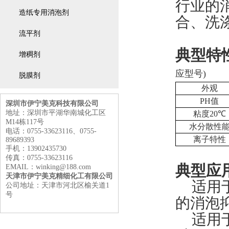
行业的
造纸专用消泡剂
合、洗
流平剂
典型特
增稠剂
应型号
)
脱膜剂
外观
PH
值
深圳市伊宁美克科技有限公司
地址：深圳市平湖华南城化工区
粘度
20
℃
M14栋117号
水分散性
电话：0755-33623116、0755-
离子特性
89689393
手机：13902435730
传真：0755-33623116
典型应
EMAIL：winking@188.com
天津市伊宁美克精细化工有限公司
适用
公司地址：天津市河北区榆关道1
号
的消泡
适用