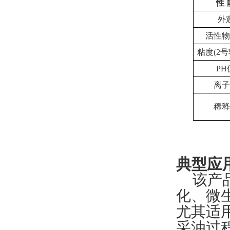
性
外
活性物
粘度
(2
号
PH
离子
稀释
典型应
该产
化
、微
尤其适
采油过