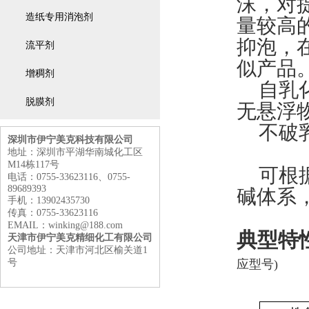
沫，对
造纸专用消泡剂
量较高
抑泡，
流平剂
似产品
增稠剂
自乳
脱膜剂
无悬浮
不破
深圳市伊宁美克科技有限公司
地址：深圳市平湖华南城化工区
M14栋117号
可根
电话：0755-33623116、0755-
89689393
碱体系
手机：13902435730
传真：0755-33623116
EMAIL：winking@188.com
典型特
天津市伊宁美克精细化工有限公司
公司地址：天津市河北区榆关道1
号
应型号
)