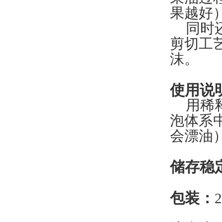
果越好
同时
剪切工
沫。
使用说
用稀
泡体系
会漂油
储存稳
包装
：
2